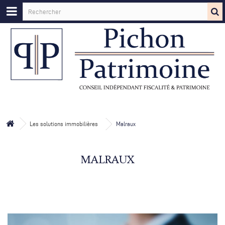
Les solutions immobilières
Malraux
MALRAUX